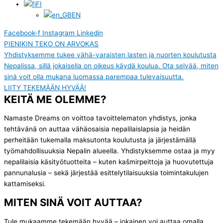
FI
EN
Facebook-f
Instagram
Linkedin
PIENIKIN TEKO ON ARVOKAS
Yhdistyksemme tukee vähä-varaisten lasten ja nuorten koulutusta
Nepalissa, sillä jokaisella on oikeus käydä koulua. Ota selvää, miten
sinä voit olla mukana luomassa parempaa tulevaisuutta.
LIITY TEKEMÄÄN HYVÄÄ!
KEITÄ ME OLEMME?
Namaste Dreams on voittoa tavoittelematon yhdistys, jonka
tehtävänä on auttaa vähäosaisia nepalilaislapsia ja heidän
perheitään tukemalla maksutonta koulutusta ja järjestämällä
työmahdollisuuksia Nepalin alueella. Yhdistyksemme ostaa ja myy
nepalilaisia käsityötuotteita – kuten kašmirpeittoja ja huovutettuja
pannunalusia – sekä järjestää esittelytilaisuuksia toimintakulujen
kattamiseksi.
MITEN SINÄ VOIT AUTTAA?
Tule mukaamme tekemään hyvää – jokainen voi auttaa omalla