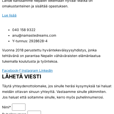
Lähde kanssamme Nepaliin tekemään hyvää! Matka on
omakustanteinen ja sisältää opastuksen.
Lue lisää
040 158 9322
anu@namastedreams.com
Y-tunnus: 2928628-4
Vuonna 2018 perustettu hyväntekeväisyysyhdistys, jonka
tehtävänä on parantaa Nepalin vähäväraisten elämänlaatua
tukemalla koulutusta ja työntekoa.
Facebook-f
Instagram
Linkedin
LÄHETÄ VIESTI
Täytä yhteydenottolomake, jos sinulle heräsi kysymyksiä tai haluat
meidän ottavan sinuun yhteyttä. Vastaamme sinulle pikimmiten.
Jos haluat että soitamme sinulle, kerro myös puhelinnumerosi.
Nimi*