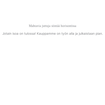
Siirry
sisältöön
Mahtavia juttuja siintää horisontissa
Jotain isoa on tulossa! Kauppamme on työn alla ja julkaistaan pian.