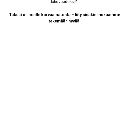
lukuvuodeksi?
T
ukesi on meille korvaamatonta – liity sinäkin mukaamme
tekemään hyvää!