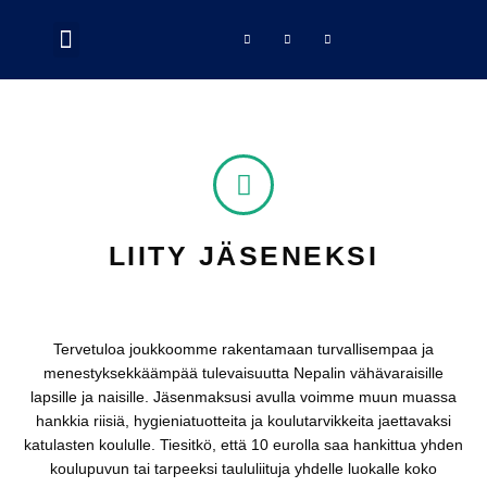
Siirry
Menu
F
I
L
sisältöön
TIETOA MEISTÄ
KUINKA VOIT AUTTAA
a
n
i
c
s
n
e
t
k
b
a
e
o
g
d
o
r
i
k
a
n
-
m
f
LIITY JÄSENEKSI
Tervetuloa joukkoomme rakentamaan turvallisempaa ja
menestyksekkäämpää tulevaisuutta Nepalin vähävaraisille
lapsille ja naisille. Jäsenmaksusi avulla voimme muun muassa
hankkia riisiä, hygieniatuotteita ja koulutarvikkeita jaettavaksi
katulasten koululle.
Tiesitkö, että 10 eurolla saa hankittua yhden
koulupuvun tai tarpeeksi taululiituja yhdelle luokalle koko