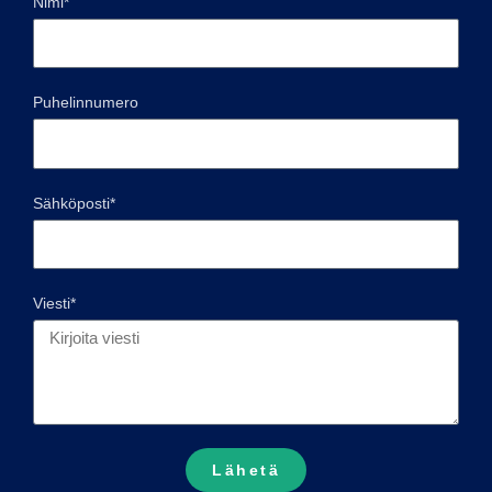
Nimi*
Puhelinnumero
Sähköposti*
Viesti*
Lähetä