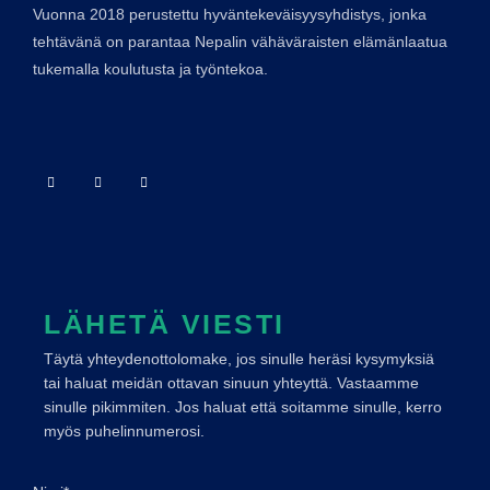
Vuonna 2018 perustettu hyväntekeväisyysyhdistys, jonka
tehtävänä on parantaa Nepalin vähäväraisten elämänlaatua
tukemalla koulutusta ja työntekoa.
F
I
L
a
n
i
c
s
n
e
t
k
b
a
e
o
g
d
o
r
i
k
a
n
-
m
f
LÄHETÄ VIESTI
Täytä yhteydenottolomake, jos sinulle heräsi kysymyksiä
tai haluat meidän ottavan sinuun yhteyttä. Vastaamme
sinulle pikimmiten. Jos haluat että soitamme sinulle, kerro
myös puhelinnumerosi.