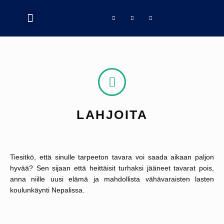
Siirry
Menu
F
I
L
sisältöön
TIETOA MEISTÄ
KUINKA VOIT AUTTAA
a
n
i
c
s
n
e
t
k
b
a
e
o
g
d
o
r
i
k
a
n
-
m
f
LAHJOITA
Tiesitkö, että sinulle tarpeeton tavara voi saada aikaan paljon
hyvää? Sen sijaan että heittäisit turhaksi jääneet tavarat pois,
anna niille uusi elämä ja mahdollista vähävaraisten lasten
koulunkäynti Nepalissa.