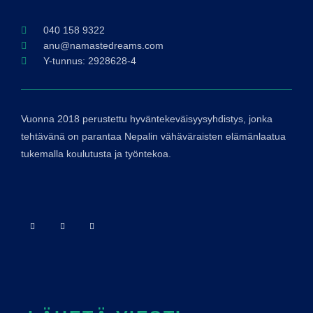
040 158 9322
anu@namastedreams.com
Y-tunnus: 2928628-4
Vuonna 2018 perustettu hyväntekeväisyysyhdistys, jonka
tehtävänä on parantaa Nepalin vähäväraisten elämänlaatua
tukemalla koulutusta ja työntekoa.
F
I
L
a
n
i
c
s
n
e
t
k
b
a
e
o
g
d
o
r
i
k
a
n
-
m
f